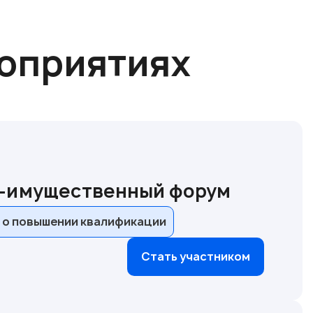
роприятиях
о-имущественный форум
 о повышении квалификации
Стать участником