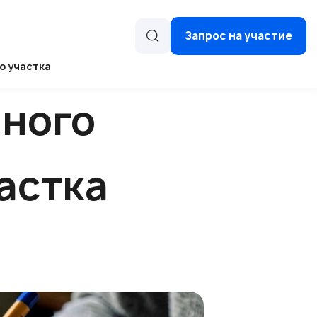
Запрос на участие
о участка
нного
астка