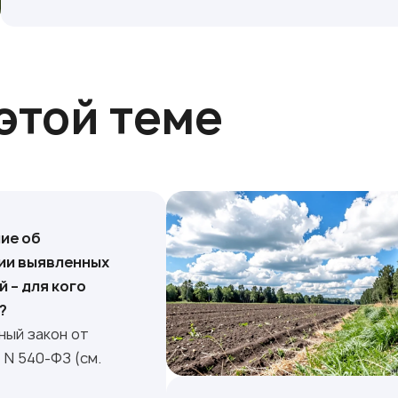
этой теме
ие об
ии выявленных
 – для кого
?
ый закон от
 N 540-ФЗ (см.