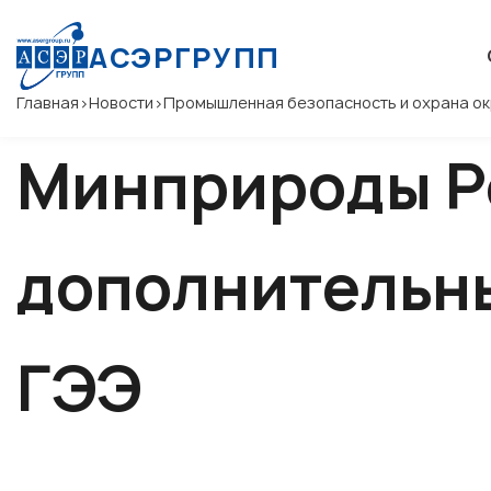
АСЭРГРУПП
Главная
>
Новости
>
Промышленная безопасность и охрана 
Минприроды Р
дополнительн
ГЭЭ