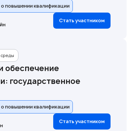
 о повышении квалификации
Стать участником
йн
 среды
и обеспечение
и: государственное
 о повышении квалификации
Стать участником
йн