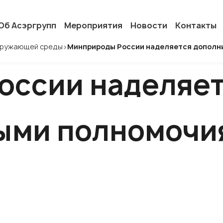
Об Асэргрупп
Мероприятия
Новости
Контакты
окружающей среды
>
Минприроды России наделяется дополн
оссии наделяе
ыми полномочия