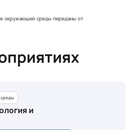
не окружающей среды переданы от
роприятиях
 среды
ология и